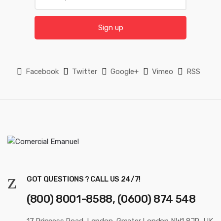
m
e
a
l
i
Sign up
l
*
Facebook
Twitter
Google+
Vimeo
RSS
GOT QUESTIONS ? CALL US 24/7!
(800) 8001-8588, (0600) 874 548