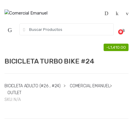
Saltar
Saltar
a
al
la
contenido
navegación
Búsqueda
0
de:
-
L
1,410.00
BICICLETA TURBO BIKE #24
BICICLETA ADULTO (#26 , #24)
>
COMERCIAL EMANUEL
>
OUTLET
SKU:
N/A