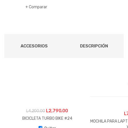
Comparar
ACCESORIOS
DESCRIPCIÓN
El
El
L
2,790.00
L
4,200.00
L
precio
precio
BICICLETA TURBO BIKE #24
MOCHILA PARA LAPT
original
actual