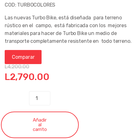
COD: TURBOCOLORES
Las nuevas Turbo Bike, está diseñada para terreno
rústico en el campo, está fabricada con los mejores
materiales para hacer de Turbo Bike un medio de
transporte completamente resistente en todo terreno.
Comparar
L
4,200.00
El
El
L
2,790.00
precio
precio
BICICLETA
TURBO
original
actual
BIKE
#24
era:
es:
Añadir
al
cantidad
carrito
L4,200.00.
L2,790.00.