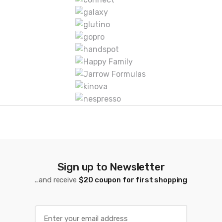
r
c
a
s
D
e
C
a
r
Sign up to Newsletter
r
...and receive
$20 coupon for first shopping
u
s
E