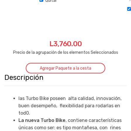
Quitar
era:
es:
L4,200.00.
L2,790.00.
L
3,760.00
Precio de la agrupación de los elementos Seleccionados
Agregar Paquete a la cesta
Descripción
las Turbo Bike poseen alta calidad, innovación,
buen desempeño, flexibilidad para rodarlas en
tod0.
La nueva Turbo Bike
, contiene características
únicas como ser: es tipo montañesa, con rines