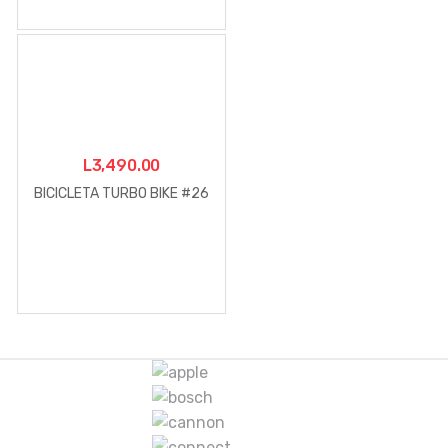
L
3,490.00
BICICLETA TURBO BIKE #26
M
a