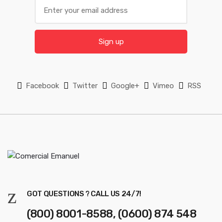
s
E
m
e
a
l
i
Sign up
l
*
Facebook
Twitter
Google+
Vimeo
RSS
GOT QUESTIONS ? CALL US 24/7!
(800) 8001-8588, (0600) 874 548