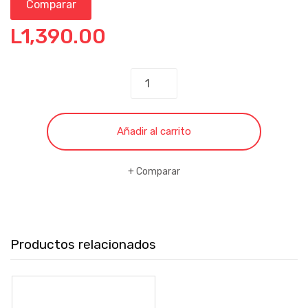
Comparar
L
1,390.00
JUEGO
DE
OLLAS
SUPERCHEF
Añadir al carrito
7
PIEZAS
Comparar
ROJO
cantidad
Productos relacionados