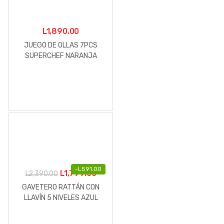
L
1,890.00
JUEGO DE OLLAS 7PCS
SUPERCHEF NARANJA
-
L
591.00
El
El
L
1,799.00
L
2,390.00
precio
precio
GAVETERO RATTÁN CON
original
actual
LLAVÍN 5 NIVELES AZUL
ELECTRICO
era:
es:
L2,390.00.
L1,799.00.