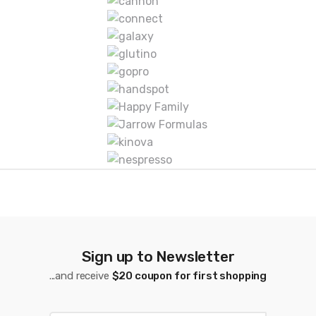
r
c
a
s
D
e
C
a
r
Sign up to Newsletter
r
...and receive
$20 coupon for first shopping
u