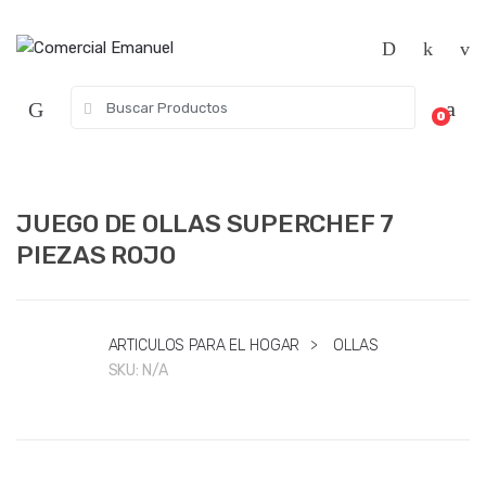
Saltar
Saltar
a
al
la
contenido
navegación
Búsqueda
0
de:
JUEGO DE OLLAS SUPERCHEF 7
PIEZAS ROJO
ARTICULOS PARA EL HOGAR
>
OLLAS
SKU:
N/A