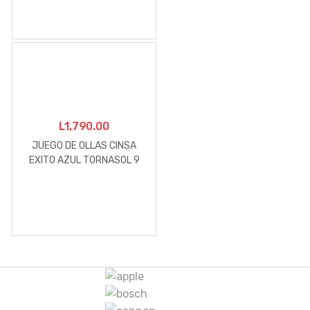
L
1,790.00
JUEGO DE OLLAS CINSA
EXITO AZUL TORNASOL 9
PIEZAS
M
a