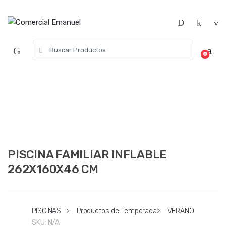
Saltar
Saltar
a
al
la
contenido
navegación
Búsqueda
0
de:
PISCINA FAMILIAR INFLABLE
262X160X46 CM
PISCINAS
>
Productos de Temporada
>
VERANO
SKU:
N/A