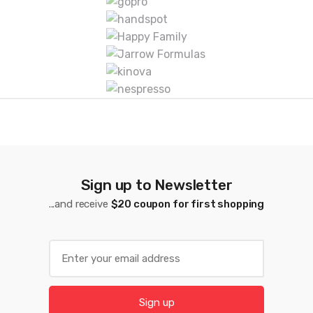
a
s
D
e
C
a
r
Sign up to Newsletter
r
...and receive
$20 coupon for first shopping
u
s
E
m
e
a
l
i
Sign up