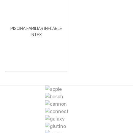
PISCINA FAMILIAR INFLABLE
INTEX
M
a
r
c