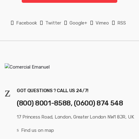
l
*
Facebook
Twitter
Google+
Vimeo
RSS
GOT QUESTIONS ? CALL US 24/7!
(800) 8001-8588, (0600) 874 548
17 Princess Road, London, Greater London NW1 8JR, UK
Find us on map