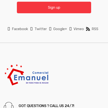
l
i
Sign up
l
*
Facebook
Twitter
Google+
Vimeo
RSS
GOT QUESTIONS ? CALL US 24/7!