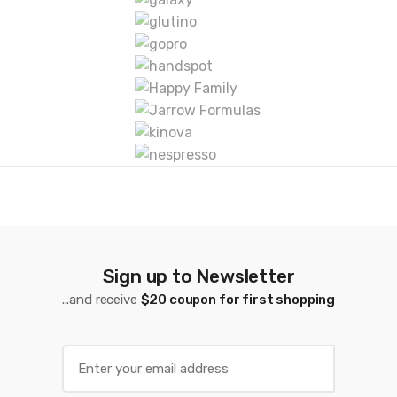
c
a
s
D
e
C
a
r
Sign up to Newsletter
r
...and receive
$20 coupon for first shopping
u
s
E
m
e
a