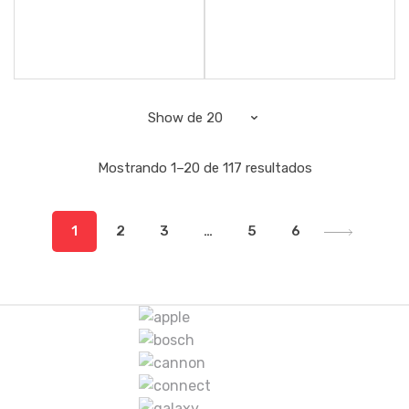
Mostrando 1–20 de 117 resultados
1
2
3
…
5
6
M
a
r