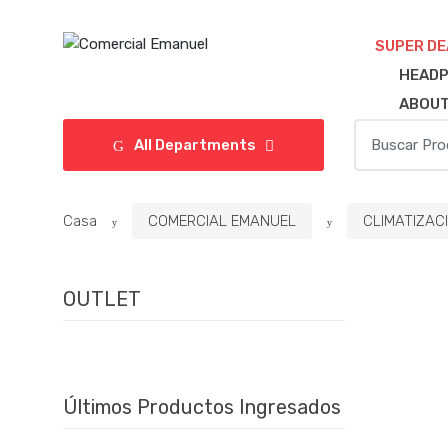
Saltar
Saltar
a
al
SUPER DE
la
contenido
HEADP
navegación
ABOUT
Búsqueda
All Departments
de:
Casa
COMERCIAL EMANUEL
CLIMATIZAC
OUTLET
Últimos Productos Ingresados