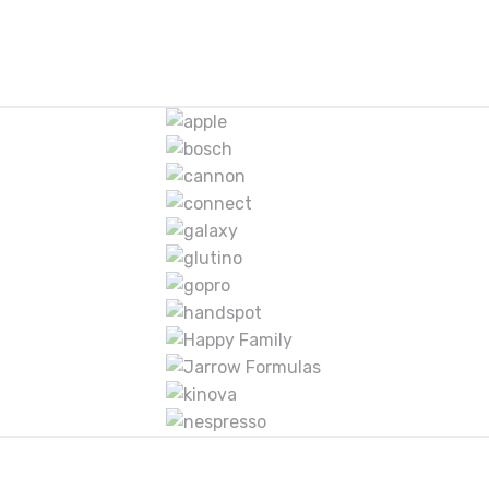
12 BTU
BTU
O OSTER
12000 BTU