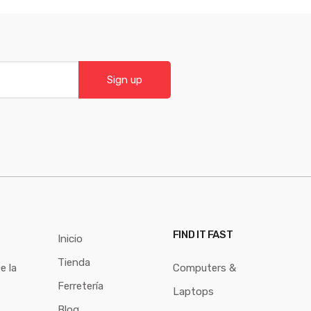
Sign up
S
FIND IT FAST
Inicio
Tienda
e la
Computers &
Ferretería
Laptops
Blog