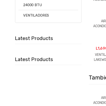
O MINI
24000 BTU
MABE 
BT
VENTILADORES
AI
ACONDI
O GRS 
BTU C
Latest Products
CONDEN
Y
L
1,69
EVAPO
VENTI
Latest Products
LAKEWO
PISO
Tambié
AI
ACONDI