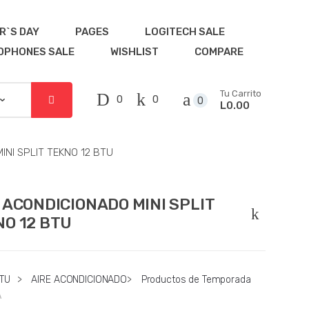
R`S DAY
PAGES
LOGITECH SALE
DPHONES SALE
WISHLIST
COMPARE
Tu Carrito
0
0
0
L0.00
INI SPLIT TEKNO 12 BTU
 ACONDICIONADO MINI SPLIT
O 12 BTU
TU
>
AIRE ACONDICIONADO
>
Productos de Temporada
A