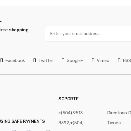
r
E
irst shopping
m
a
i
l
Facebook
Twitter
Google+
Vimeo
RS
*
SOPORTE
+(504) 9513-
Directorio D
USING SAFE PAYMENTS
8392,+(504)
Tienda