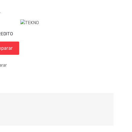
.
parar
rar