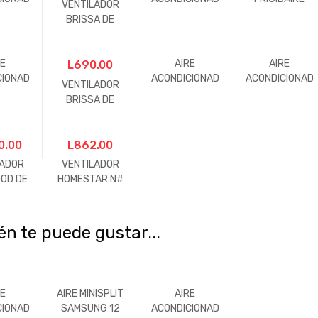
VENTILADOR
SPLIT
O GRS 24000
12000BTU
BRISSA DE
12000
BTU-ROBLE
220V
MESA FT-30
U
RE
AIRE
AIRE
L
690.00
CIONAD
ACONDICIONAD
ACONDICIONAD
VENTILADOR
12000
O PORTATIL
O MINISPLIST
BRISSA DE
EIBA
HISENSE
TEKNO
MESA FT-40
SADOR
12,000 BTU
12000BTU
BASICO
0.00
L
862.00
RADOR
LADOR
VENTILADOR
OD DE
HOMESTAR N#
 18
18 DE
PEDESTAL
n te puede gustar...
RE
AIRE MINISPLIT
AIRE
CIONAD
SAMSUNG 12
ACONDICIONAD