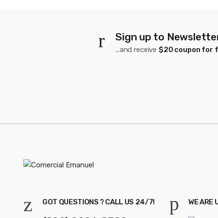
a
r
Sign up to Newslette
r
...and receive
$20 coupon for f
u
s
e
l
GOT QUESTIONS ? CALL US 24/7!
WE ARE 