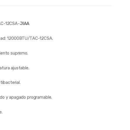
AC-12CSA-
JIAA
dad: 12000BTU/TAC-12CSA.
iento supremo.
tura ajustable.
ntibacterial.
do y apagado programable.
e.