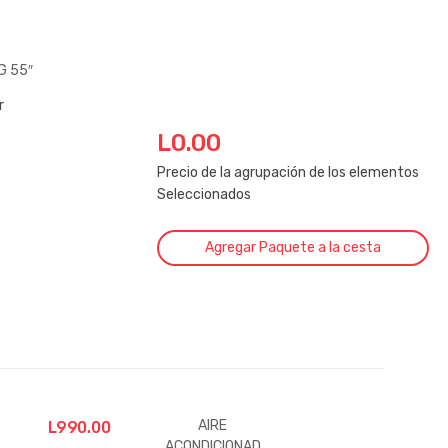
G 55″
r
L
0.00
Precio de la agrupación de los elementos
Seleccionados
Agregar Paquete a la cesta
AIRE
L
990.00
ACONDICIONAD