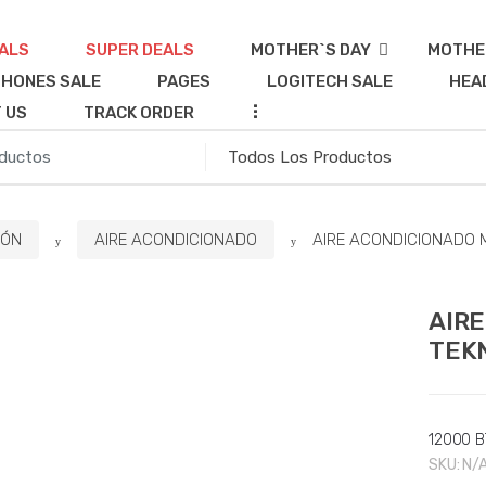
ALS
SUPER DEALS
MOTHER`S DAY
MOTHE
HONES SALE
PAGES
LOGITECH SALE
HEA
...
 US
TRACK ORDER
IÓN
AIRE ACONDICIONADO
AIRE ACONDICIONADO M
AIRE
TEKN
12000 B
SKU:
N/