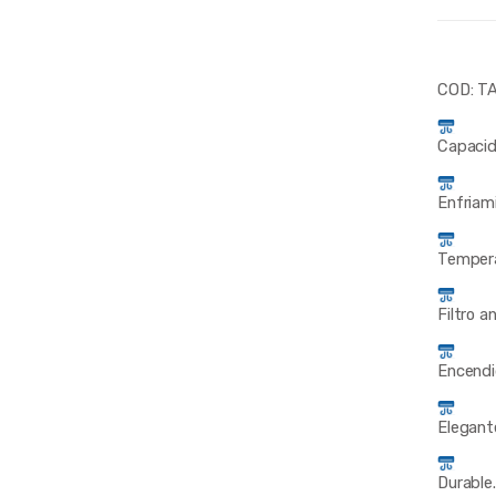
COD: T
Capaci
Enfriam
Tempera
Filtro a
Encendi
Elegant
Durable.