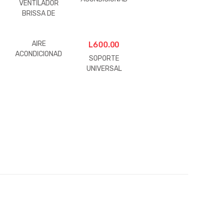
VENTILADOR
O GRS 18000
BRISSA DE
BTU-ROBLE
TECHO
AIRE
L
600.00
ACONDICIONAD
SOPORTE
O GRS 18000
UNIVERSAL
BTU CEIBA
PARA
MINISPLIT
12/18k