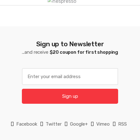
C
a
r
Sign up to Newsletter
r
...and receive
$20 coupon for first shopping
u
s
E
m
e
a
l
i
Sign up
l
*
Facebook
Twitter
Google+
Vimeo
RSS