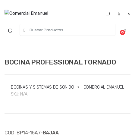
Saltar
Saltar
a
al
la
contenido
navegación
Búsqueda
0
de:
BOCINA PROFESSIONAL TORNADO
BOCINAS Y SISTEMAS DE SONIDO
>
COMERCIAL EMANUEL
SKU:
N/A
COD: BP14-15A7-
BAJAA