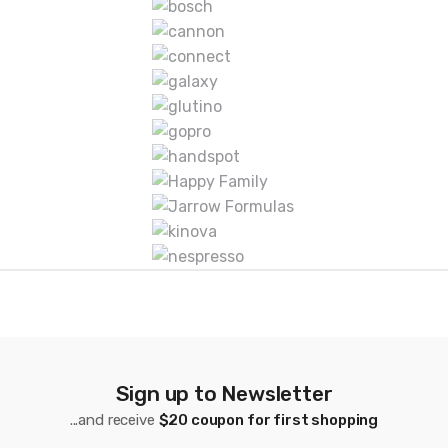
a
r
c
a
s
D
e
C
a
r
Sign up to Newsletter
r
...and receive
$20 coupon for first shopping
u