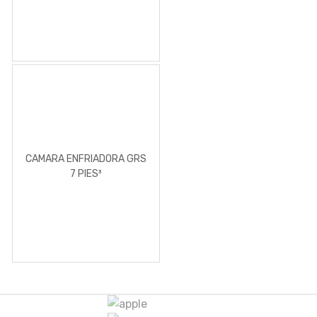
CAMARA ENFRIADORA GRS
7 PIES³
M