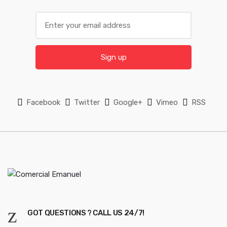
s
E
m
e
a
l
i
Sign up
l
*
Facebook
Twitter
Google+
Vimeo
RSS
GOT QUESTIONS ? CALL US 24/7!