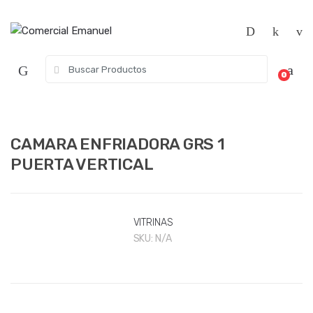
Saltar
Saltar
a
al
la
contenido
navegación
Búsqueda
0
de:
CAMARA ENFRIADORA GRS 1
PUERTA VERTICAL
VITRINAS
SKU:
N/A