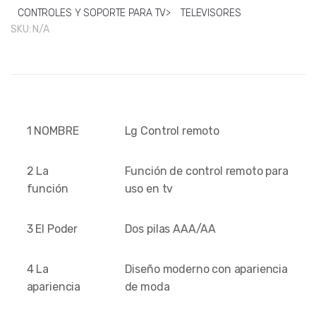
CONTROLES Y SOPORTE PARA TV
>
TELEVISORES
SKU:
N/A
1 NOMBRE
Lg Control remoto
2 La
Función de control remoto para
función
uso en tv
3 El Poder
Dos pilas AAA/AA
4 La
Diseño moderno con apariencia
apariencia
de moda