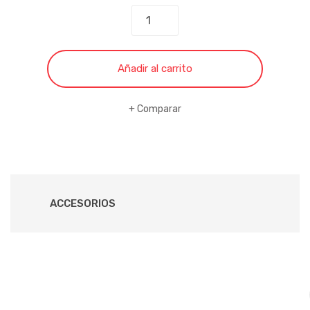
CONTROL
REMOTO
PARA
TV
Añadir al carrito
LG
NEGRO
Comparar
MOD:
105-
210A
cantidad
ACCESORIOS