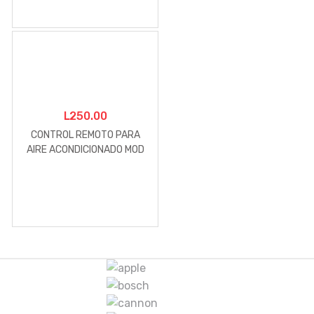
L
250.00
CONTROL REMOTO PARA
AIRE ACONDICIONADO MOD
K-100
M
a