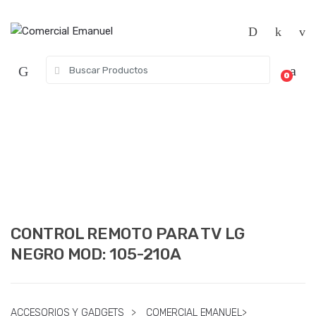
Saltar
Saltar
a
al
la
contenido
navegación
Búsqueda
0
de:
CONTROL REMOTO PARA TV LG
NEGRO MOD: 105-210A
ACCESORIOS Y GADGETS
>
COMERCIAL EMANUEL
>