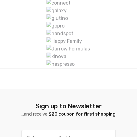
r
c
a
s
D
e
C
a
r
Sign up to Newsletter
r
...and receive
$20 coupon for first shopping
u
s
E