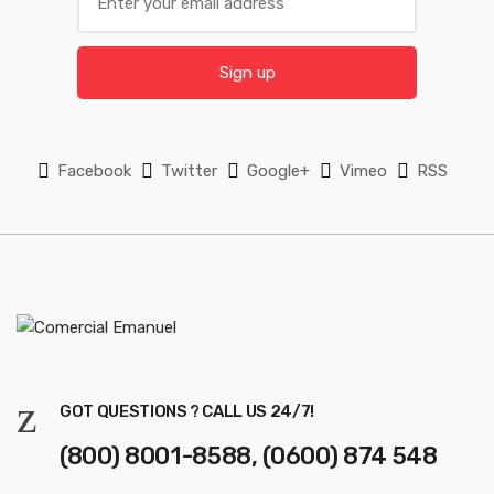
m
e
a
l
i
Sign up
l
*
Facebook
Twitter
Google+
Vimeo
RSS
GOT QUESTIONS ? CALL US 24/7!
(800) 8001-8588, (0600) 874 548