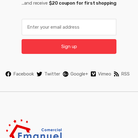
...and receive
$20 coupon for first shopping
E
m
a
i
Sign up
l
*
Facebook
Twitter
Google+
Vimeo
RSS