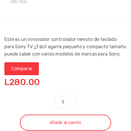
SKU:
N/A
Este es un innovador controlador remoto de teclado
para Sony TV ¿Fácil agarre pequeño y compacto tamaño
puede caber con varios modelos de marcas para Sony.
Comparar
L
280.00
CONTROL
SONY
PARA
TV
Añadir al carrito
LCD