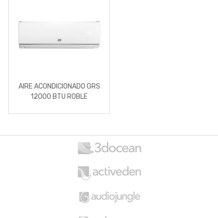
AIRE ACONDICIONADO GRS
12000 BTU ROBLE
M
a
r
c