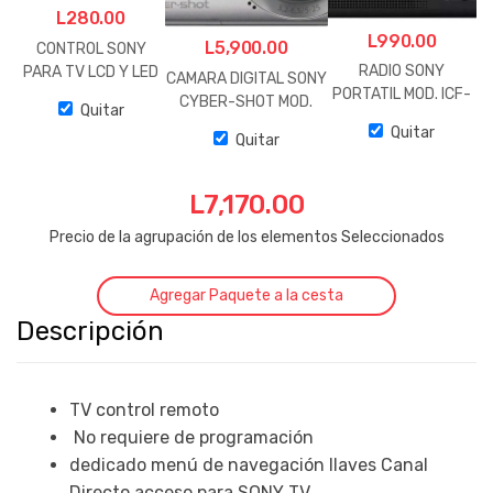
L
280.00
L
990.00
L
5,900.00
CONTROL SONY
RADIO SONY
PARA TV LCD Y LED
CAMARA DIGITAL SONY
PORTATIL MOD. ICF-
CYBER-SHOT MOD.
Quitar
19
DSC-W710
Quitar
Quitar
L
7,170.00
Precio de la agrupación de los elementos Seleccionados
Agregar Paquete a la cesta
Descripción
TV control remoto
No requiere de programación
dedicado menú de navegación llaves Canal
Directo acceso para SONY TV