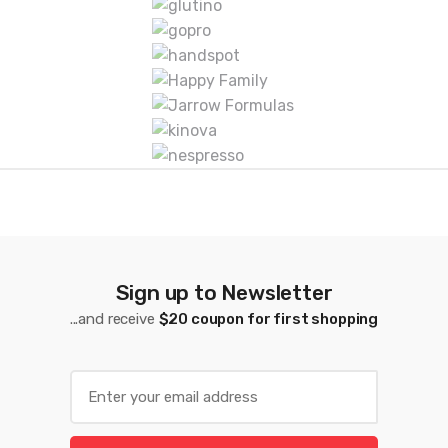
a
s
D
e
C
a
r
Sign up to Newsletter
r
...and receive
$20 coupon for first shopping
u
s
E
m
e
a