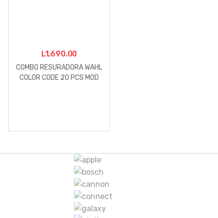
L
1,690.00
COMBO RESURADORA WAHL
COLOR CODE 20 PCS MOD
09314-1708
M
a
r
c