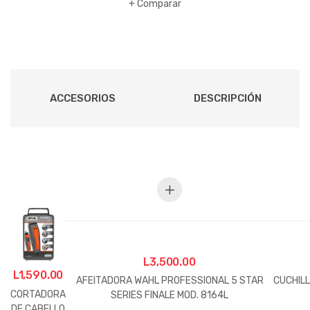
Comparar
PCS
120/60
MOD.
09314-
2608
cantidad
ACCESORIOS
DESCRIPCIÓN
L
3,500.00
L
1,590.00
AFEITADORA WAHL PROFESSIONAL 5 STAR
CUCHIL
CORTADORA
SERIES FINALE MOD. 8164L
DE CABELLO