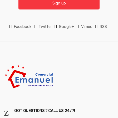
l
i
Sign up
l
*
Facebook
Twitter
Google+
Vimeo
RSS
GOT QUESTIONS ? CALL US 24/7!