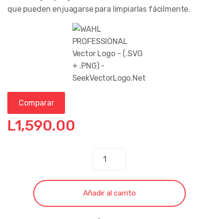
que pueden enjuagarse para limpiarlas fácilmente.
Comparar
L
1,590.00
CORTADORA
DE
CABELLO
WAHL
Añadir al carrito
COMBOCUT
22