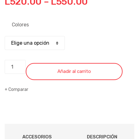
L
520.00
–
L
550.00
Colores
ESTUFA
WHIRLPOOL
Añadir al carrito
30
ELECTRICA
Comparar
SMOOTHTOP
VITROCERAMICA
cantidad
ACCESORIOS
DESCRIPCIÓN