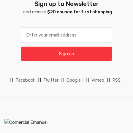
Sign up to Newsletter
r
...and receive
$20 coupon for first shopping
u
s
E
m
e
a
l
i
Sign up
l
*
Facebook
Twitter
Google+
Vimeo
RSS