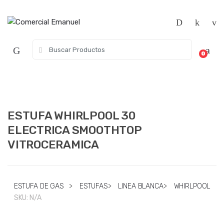
Saltar
Saltar
a
al
la
contenido
navegación
Búsqueda
0
de:
ESTUFA WHIRLPOOL 30
ELECTRICA SMOOTHTOP
VITROCERAMICA
ESTUFA DE GAS
>
ESTUFAS
>
LINEA BLANCA
>
WHIRLPOOL
SKU:
N/A