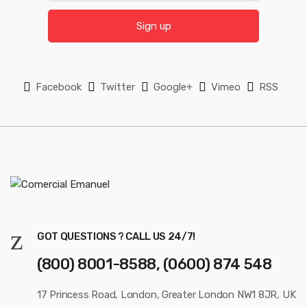
a
l
i
Sign up
l
*
Facebook
Twitter
Google+
Vimeo
RSS
GOT QUESTIONS ? CALL US 24/7!
(800) 8001-8588, (0600) 874 548
17 Princess Road, London, Greater London NW1 8JR, UK