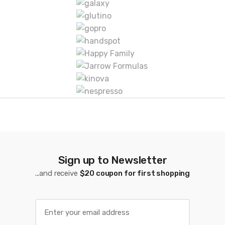
c
a
s
D
e
C
a
r
Sign up to Newsletter
r
...and receive
$20 coupon for first shopping
u
s
E
m
e