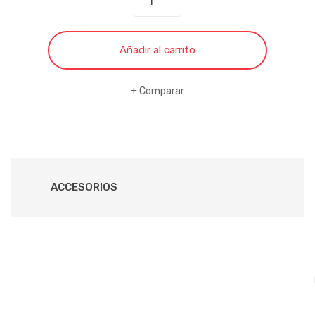
WHIRLPOOL
DIGITAL
SILVER
Añadir al carrito
1.1
cantidad
Comparar
ACCESORIOS