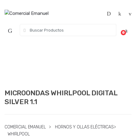
Saltar
Saltar
a
al
la
contenido
navegación
Búsqueda
0
de:
MICROONDAS WHIRLPOOL DIGITAL
SILVER 1.1
COMERCIAL EMANUEL
>
HORNOS Y OLLAS ELÉCTRICAS
>
WHIRLPOOL