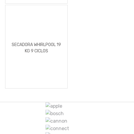
SECADORA WHIRLPOOL 19
KG 9 CICLOS
M
a
r