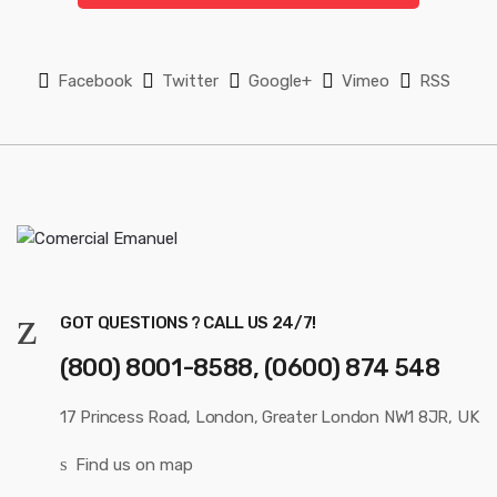
l
*
Facebook
Twitter
Google+
Vimeo
RSS
GOT QUESTIONS ? CALL US 24/7!
(800) 8001-8588, (0600) 874 548
17 Princess Road, London, Greater London NW1 8JR, UK
Find us on map