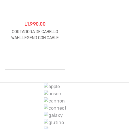
L
1,990.00
CORTADORA DE CABELLO
WAHL LEGEND CON CABLE
M
a
r
c