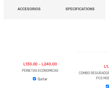
ACCESORIOS
SPECIFICATIONS
L
130.00
–
L
240.00
L
1
PEINETAS ECONOMICAS
COMBO RESURADOR
PCS MO
Quitar