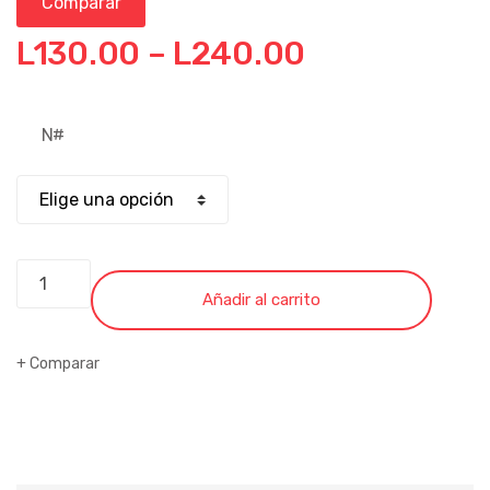
Comparar
L
130.00
–
L
240.00
N#
PEINETAS
ECONOMICAS
Añadir al carrito
cantidad
Comparar