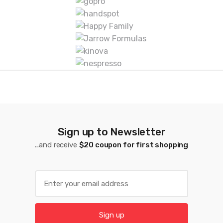
a
s
D
e
C
a
r
Sign up to Newsletter
r
...and receive
$20 coupon for first shopping
u
s
E
m
e
a
l
i
Sign up