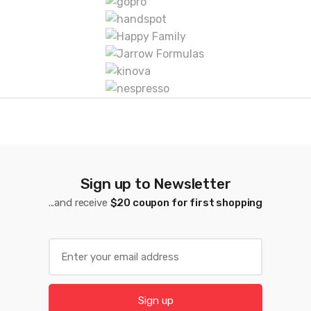
a
s
D
e
C
a
r
Sign up to Newsletter
r
...and receive
$20 coupon for first shopping
u
s
E
m
e
a
l
i
Sign up