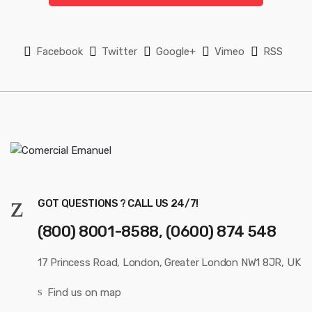
l
*
Facebook
Twitter
Google+
Vimeo
RSS
GOT QUESTIONS ? CALL US 24/7!
(800) 8001-8588, (0600) 874 548
17 Princess Road, London, Greater London NW1 8JR, UK
Find us on map