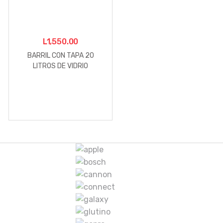
L
1,550.00
BARRIL CON TAPA 20
LITROS DE VIDRIO
M
a
r
c