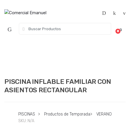
Saltar
Saltar
a
al
la
contenido
navegación
Búsqueda
0
de:
PISCINA INFLABLE FAMILIAR CON
ASIENTOS RECTANGULAR
PISCINAS
>
Productos de Temporada
>
VERANO
SKU:
N/A