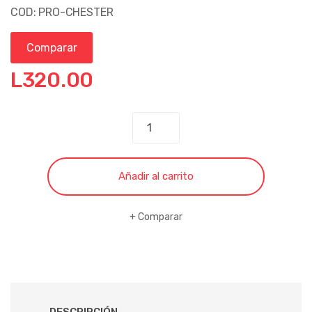
COD: PRO-CHESTER
Comparar
L
320.00
SILLA
MEGA
CHESTER
cantidad
Añadir al carrito
Comparar