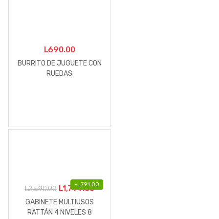
L
690.00
BURRITO DE JUGUETE CON
RUEDAS
-
L
791.00
El
El
L
1,799.00
L
2,590.00
precio
precio
GABINETE MULTIUSOS
original
actual
RATTÁN 4 NIVELES 8