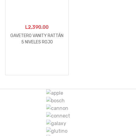
L
2,390.00
GAVETERO VANITY RATTÁN
5 NIVELES ROJO
M
a
r
c