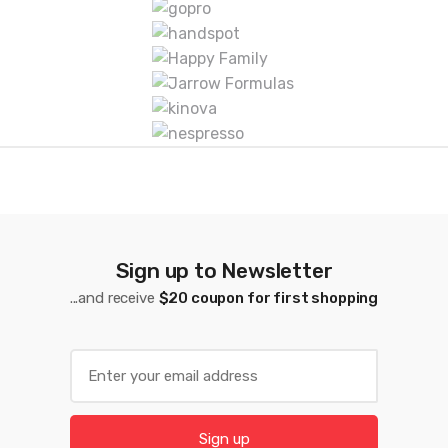
a
s
D
e
C
a
r
Sign up to Newsletter
r
...and receive
$20 coupon for first shopping
u
s
E
m
e
a
l
i
Sign up