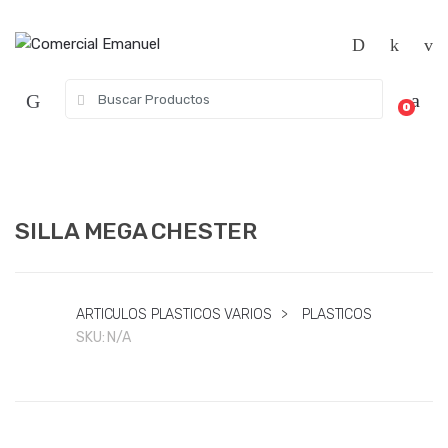
Saltar
Saltar
a
al
la
contenido
navegación
Búsqueda
0
de:
SILLA MEGA CHESTER
ARTICULOS PLASTICOS VARIOS
>
PLASTICOS
SKU:
N/A