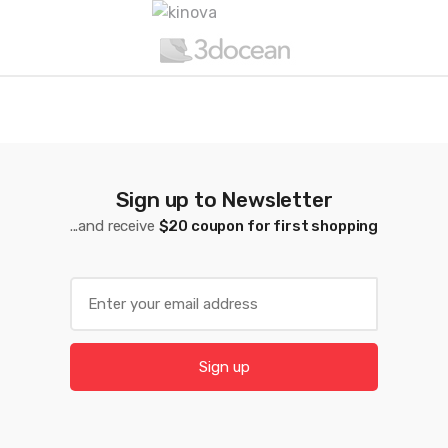
r
u
s
e
l
Sign up to Newsletter
...and receive
$20 coupon for first shopping
E
m
a
i
Sign up
l
*