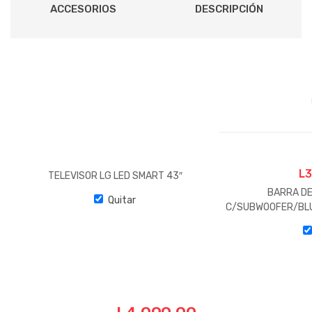
ACCESORIOS
DESCRIPCIÓN
L
3
TELEVISOR LG LED SMART 43″
BARRA DE
Quitar
C/SUBW00FER/BL