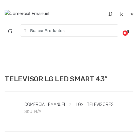
Saltar
Saltar
a
al
la
contenido
navegación
Búsqueda
0
de:
TELEVISOR LG LED SMART 43″
COMERCIAL EMANUEL
>
LG
>
TELEVISORES
SKU:
N/A