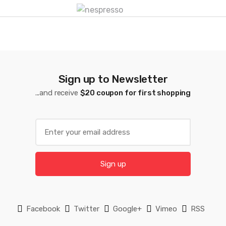
e
C
a
r
Sign up to Newsletter
r
...and receive
$20 coupon for first shopping
u
s
E
m
e
a
l
i
Sign up
l
*
Facebook
Twitter
Google+
Vimeo
RSS