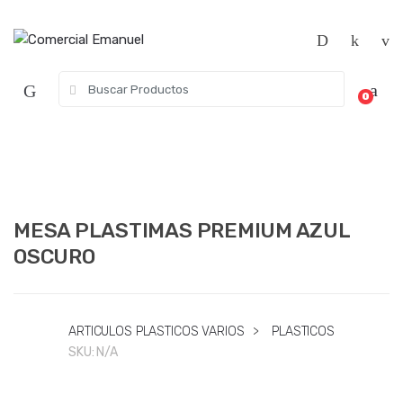
Saltar
Saltar
a
al
la
contenido
navegación
Búsqueda
0
de:
MESA PLASTIMAS PREMIUM AZUL
OSCURO
ARTICULOS PLASTICOS VARIOS
>
PLASTICOS
SKU:
N/A