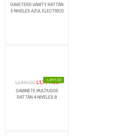
GAVETERO VANITY RATTÁN
5 NIVELES AZUL ELECTRICO
-
L
891.00
El
El
L
1,799.00
L
2,690.00
precio
precio
GABINETE MULTIUSOS
original
actual
RATTÁN 4 NIVELES 8
PUERTAS CON ESPEJOS
era:
es:
CAFÉ
L2,690.00.
L1,799.00.