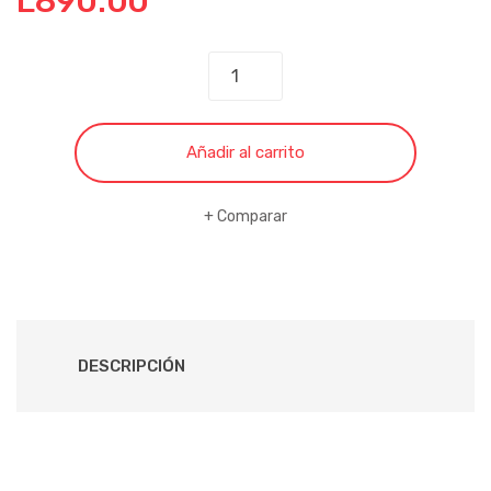
L
890.00
MESA
PLASTIMAS
PREMIUM
AZUL
Añadir al carrito
OSCURO
cantidad
Comparar
DESCRIPCIÓN